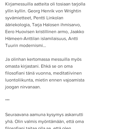
Kirjamessuilla aatteita oli tosiaan tarjolla 
yllin kyllin. Georg Henrik von Wrightin 
syvämietteet, Pentti Linkolan 
ääriekologia, Tarja Halosen ihmisarvo, 
Eero Huovisen kristillinen armo, Jaakko 
Hämeen-Anttilan islamilaisuus, Antti 
Tuurin modernismi…
Ja olinhan kertomassa messuilla myös 
omasta kirjastani. Ehkä se on oma 
filosofiani tänä vuonna, meditatiivinen 
luontoliikunta, mietin ennen vajoamista 
joogan nirvanaan.
***
Seuraavana aamuna kysymys askarrutti 
yhä. Olin valmis myöntämään, että oma 
filosofiani taitaa olla se, että olen 