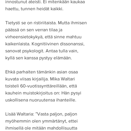
innostunut ateisti. Ei mitenkään kaukaa 
haettu, tunnen heidät kaikki.
Tietysti se on ristiriitaista. Mutta ihmisen 
päässä on sen verran tilaa ja 
virheensietokykyä, että sinne mahtuu 
kaikenlaista. Kognitiivinen dissonanssi, 
sanovat psykologit. Antaa tulla vain, 
kyllä sen kanssa pystyy elämään.
Ehkä parhaiten tämänkin asian osaa 
kuvata viisas kirjailija. Mika Waltari 
toisteli 60-vuotissynttäreillään, että 
kauhein muistokirjoitus on: Hän pysyi 
uskollisena nuoruutensa ihanteille.
Lisää Waltaria: ”Vasta paljon, paljon 
myöhemmin olen ymmärtänyt, ettei 
ihmisellä ole mitään mahdollisuutta 