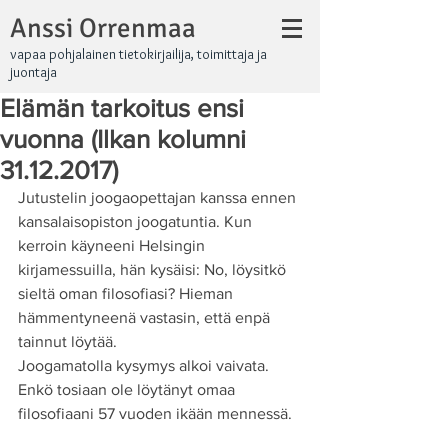
Anssi Orrenmaa
vapaa pohjalainen tietokirjailija, toimittaja ja
juontaja
Elämän tarkoitus ensi
vuonna (Ilkan kolumni
31.12.2017)
Jutustelin joogaopettajan kanssa ennen 
kansalaisopiston joogatuntia. Kun 
kerroin käyneeni Helsingin 
kirjamessuilla, hän kysäisi: No, löysitkö 
sieltä oman filosofiasi? Hieman 
hämmentyneenä vastasin, että enpä 
tainnut löytää.
Joogamatolla kysymys alkoi vaivata. 
Enkö tosiaan ole löytänyt omaa 
filosofiaani 57 vuoden ikään mennessä.