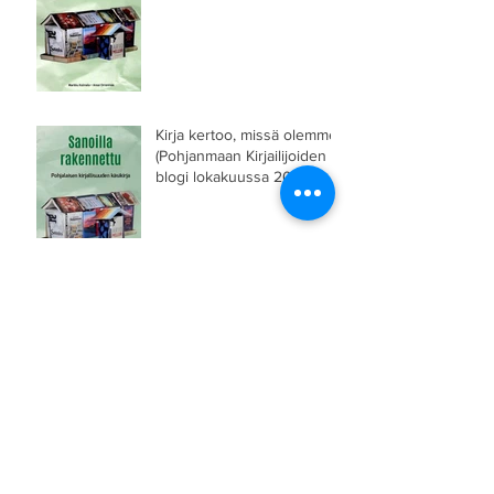
Kirja kertoo, missä olemme
(Pohjanmaan Kirjailijoiden
blogi lokakuussa 2023)
Lähimmäinen lätäkössä
(Eparin kolumni 2.8.2023)
Minäkö muka
lavatanssimaan...? (Eparin
kolumni 10.5.2023)