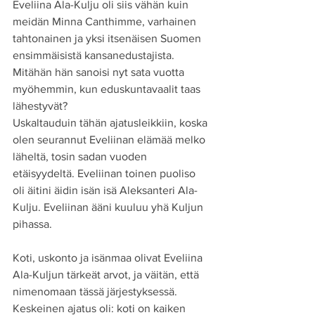
Eveliina Ala-Kulju oli siis vähän kuin 
meidän Minna Canthimme, varhainen 
tahtonainen ja yksi itsenäisen Suomen 
ensimmäisistä kansanedustajista.
Mitähän hän sanoisi nyt sata vuotta 
myöhemmin, kun eduskuntavaalit taas 
lähestyvät?
Uskaltauduin tähän ajatusleikkiin, koska 
olen seurannut Eveliinan elämää melko 
läheltä, tosin sadan vuoden 
etäisyydeltä. Eveliinan toinen puoliso 
oli äitini äidin isän isä Aleksanteri Ala-
Kulju. Eveliinan ääni kuuluu yhä Kuljun 
pihassa.
Koti, uskonto ja isänmaa olivat Eveliina 
Ala-Kuljun tärkeät arvot, ja väitän, että 
nimenomaan tässä järjestyksessä. 
Keskeinen ajatus oli: koti on kaiken 