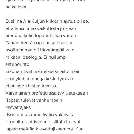
paikallaan.
Eveliina Ala-Kuljun kirkkain ajatus oli se, 
että lapsi imee vaikutteita jo aivan 
pienenä koko loppuelämää varten.
Tämän herkän oppimisprosessin 
osoittaminen oli tärkeämpää kuin 
mikään ideologia. Ei hullumpi 
aateperintö.
Eiköhän Eveliina määräisi laittamaan 
kännykät piiloon ja keskittymään 
elämiseen lasten kanssa.
Varsinainen profetia sisältyy ajatukseen 
”lapset tulevat vanhempain 
kasvattajaksi”.
”Kun me otamme kyllin vakavalta 
kannalta tehtävämme, silloin tulevat 
lapset meidän kasvattajiksemme. Kun 