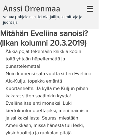
Anssi Orrenmaa
vapaa pohjalainen tietokirjailija, toimittaja ja
juontaja
Mitähän Eveliina sanoisi?
(Ilkan kolumni 20.3.2019)
Äkkiä pojat tekemään kaikkia kodin 
töitä yhtään häpeilemättä ja 
punastelematta!
Noin komensi sata vuotta sitten Eveliina 
Ala-Kulju, topakka emäntä 
Kuortaneelta. Ja kyllä me Kuljun pihan 
kakarat sitten saatiinkin kyytiä!
Eveliina itse ehti moneksi. Luki 
kiertokoulunopettajaksi, meni naimisiin 
ja sai kaksi lasta. Seurasi miestään 
Amerikkaan, missä hänestä tuli leski, 
yksinhuoltaja ja ruokalan pitäjä.