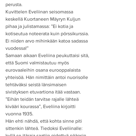
perusta.
Kuvittelen Eveliinan seisomassa 
keskellä Kuortaneen Mäyryn Kuljun 
pihaa ja julistamassa: ”Ei kotia ja 
kotiseutua noteerata kuin pörssikurssia. 
Ei niiden arvo mihinkään katoa sadassa 
vuodessa!”
Samaan aikaan Eveliina peukuttaisi sitä, 
että Suomi valmistautuu myös 
eurovaaleihin osana eurooppalaista 
yhteisöä. Hän nimittäin antoi nuorisolle 
tehtäväksi seistä länsimaisen 
sivistyksen etuvartiona itää vastaan.
”Eihän teidän tarvitse rajalle lähteä 
kivääri kourassa”, Eveliina kirjoitti 
vuonna 1935.
Hän ehti nähdä, että kohta sinne piti 
sittenkin lähteä. Tiedoksi Eveliinalle: 
kyllä se itäraja saatiin pidettyä pääosin 