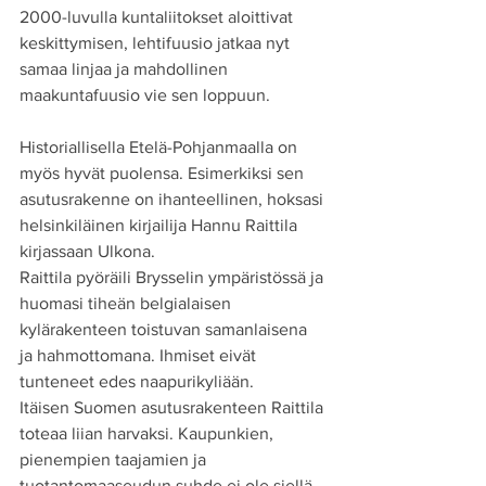
2000-luvulla kuntaliitokset aloittivat 
keskittymisen, lehtifuusio jatkaa nyt 
samaa linjaa ja mahdollinen 
maakuntafuusio vie sen loppuun.
Historiallisella Etelä-Pohjanmaalla on 
myös hyvät puolensa. Esimerkiksi sen 
asutusrakenne on ihanteellinen, hoksasi 
helsinkiläinen kirjailija Hannu Raittila 
kirjassaan Ulkona.
Raittila pyöräili Brysselin ympäristössä ja 
huomasi tiheän belgialaisen 
kylärakenteen toistuvan samanlaisena 
ja hahmottomana. Ihmiset eivät 
tunteneet edes naapurikyliään.
Itäisen Suomen asutusrakenteen Raittila 
toteaa liian harvaksi. Kaupunkien, 
pienempien taajamien ja 
tuotantomaaseudun suhde ei ole siellä 