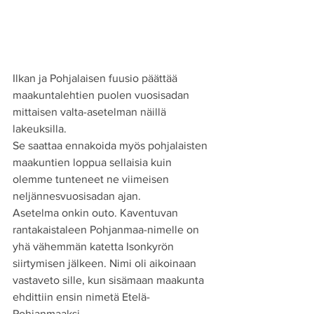
Ilkan ja Pohjalaisen fuusio päättää 
maakuntalehtien puolen vuosisadan 
mittaisen valta-asetelman näillä 
lakeuksilla.
Se saattaa ennakoida myös pohjalaisten 
maakuntien loppua sellaisia kuin 
olemme tunteneet ne viimeisen 
neljännesvuosisadan ajan.
Asetelma onkin outo. Kaventuvan 
rantakaistaleen Pohjanmaa-nimelle on 
yhä vähemmän katetta Isonkyrön 
siirtymisen jälkeen. Nimi oli aikoinaan 
vastaveto sille, kun sisämaan maakunta 
ehdittiin ensin nimetä Etelä-
Pohjanmaaksi. 