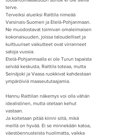
terve.
Terveiksi alueiksi Raittila nimeää 
Varsinais-Suomen ja Etelä-Pohjanmaan. 
Ne muodostavat toimivan omaleimaisen 
kokonaisuuden, joissa taloudelliset ja 
kulttuuriset vaikutteet ovat virranneet 
satoja vuosia.
Etelä-Pohjanmaalla ei ole Turun tapaista 
selvää keskusta, Raittila toteaa, mutta 
Seinäjoki ja Vaasa ruokkivat kahdestaan 
ympäröiviä maaseututaajamia.
Hannu Raittilan näkemys voi olla vähän 
idealistinen, mutta otetaan kehut 
vastaan.
Ja koitetaan pitää kiinni siitä, mikä 
meillä on hyvää. Ei se minnekään katoa, 
väestöennusteista huolimatta, vaikka 