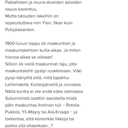
Paikallisten ja reuna-alueiden asioiden 
osuus kaventuu.
Mutta talouden lakeihin on 
sopeuduttava niin Ylen, Ilkan kuin 
Pohjalaisenkin.
1900-luvun loppu oli maakuntien ja 
maakuntalehtien kulta-aikaa. Ja miten 
hienoa aikaa se olikaan!
Silloin oli vielä maakunnan taju, jota 
maakuntalehti pystyi ruokkimaan. Väki 
pysyi kärryillä siitä, mitä tapahtui 
Lehtimäellä, Kortesjärvellä ja Jurvassa. 
Näitä kuntia ei ole enää edes olemassa.
Sukunimistä osattiin aavistella mistä 
päin maakuntaa ihminen tuli − Rotola-
Pukkila, Yli-Mäyry tai Ala-Knaapi − ja 
tarkentaa, että kenenkäs likkoja tai 
poikia sitä ollaankaan…?