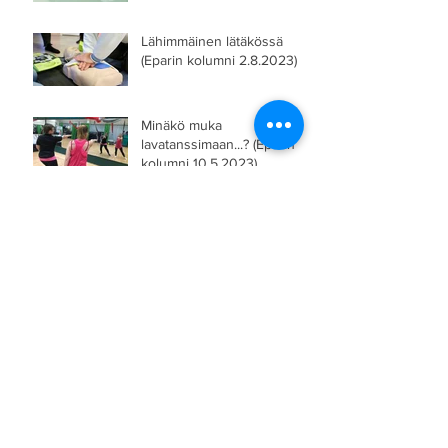
Lähimmäinen lätäkössä
(Eparin kolumni 2.8.2023)
Minäkö muka
lavatanssimaan...? (Eparin
kolumni 10.5.2023)
Seinäjoella on suuri sydän
(Eparin kolumni 8.12.2022)
Aika epeleitä! (Eparin
kolumni 31.8.2022)