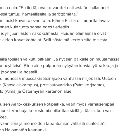
aansa näin: ”En tiedä, ovatko vuodet entisestään kullanneet 
ssä tuntuu ihanteelliselta ja säröttömältä.”
lan muistikuvan olevan totta. Elämä Piirillä oli monella tavalla 
 ennen kuin tuota sanaa edes tiedettiin.
 oli idylli juuri lasten näkökulmasta. Heidän elämäänsä eivät 
tilaiden kovat kohtalot. Seili-näytelmä kertoo siitä toisesta 
meillä tosiaan vaikutti pitkään. Ja nyt sen paikalle on muutamassa 
nneyhteisö. Piirin alue pulppuaa nykyään luovia työpaikkoja ja 
 joogasali ja hostelli.
tu monessa muussakin Seinäjoen vanhassa miljöössä. Uuteen 
la (Kansalaiskampus), postiautovarikko (Rytmikorjaamo), 
alo (Alma) ja Östermyran kartanon alue.
aatuisen Aalto-keskuksen kotipaikka, vaan myös varhaisempaa 
unki. Vanhoja kerrostumia pilkottaa siellä ja täällä, kun vain 
ukea.
 vaan tilan ja menneiden tapahtumien välisistä suhteista”, 
saan Näkymätön kaupunki.