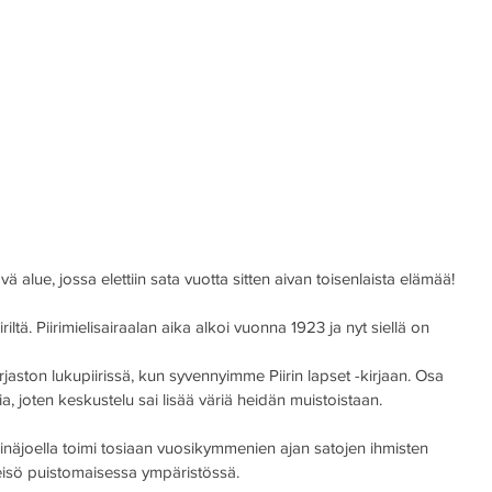
lävä alue, jossa elettiin sata vuotta sitten aivan toisenlaista elämää!
riltä. Piirimielisairaalan aika alkoi vuonna 1923 ja nyt siellä on 
kirjaston lukupiirissä, kun syvennyimme Piirin lapset -kirjaan. Osa 
psia, joten keskustelu sai lisää väriä heidän muistoistaan.
einäjoella toimi tosiaan vuosikymmenien ajan satojen ihmisten 
isö puistomaisessa ympäristössä.