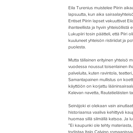
Eila Turenius muistelee Piirin aik
lapsuutta, kun aika sairaalayhteisö
Entiset Piirin lapset vakuuttivat Ei
ihanteellista ja hyvin yhteisöllistä
Lukupiiri tosin päätteli, että Piiri
kuuluneet yhteisön ristiriidat ja po
puolesta.
Mutta tällainen erityinen yhteisö 
vuodessa noussut toisenlainen iha
palveluita, kuten ravintola, teatteri,
Samantapainen mullistus on koet
käyttöön on korjattu lääninsairaa
Kalevan navetta, Rautatieläisten t
Seinäjoki ei olekaan vain ainutl
historiaansa vaaliva kehittyvä kaup
huomaa sillä silmällä katsoa. Ja l
”Ei kaupunki ole tehty materiasta,
todistaa Italo Calvino romaanis