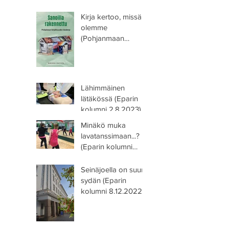
Kirja kertoo, missä
olemme
(Pohjanmaan
Kirjailijoiden blogi
lokakuussa 2023)
Lähimmäinen
lätäkössä (Eparin
kolumni 2.8.2023)
Minäkö muka
lavatanssimaan...?
(Eparin kolumni
10.5.2023)
Seinäjoella on suuri
sydän (Eparin
kolumni 8.12.2022)