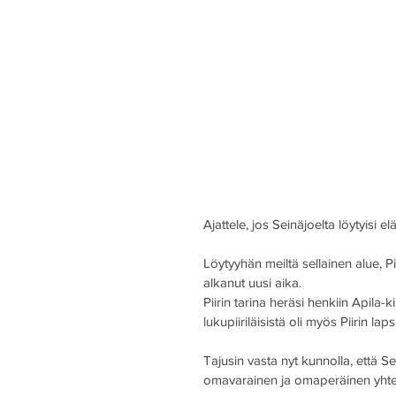
Ajattele, jos Seinäjoelta löytyisi e
Löytyyhän meiltä sellainen alue, Pii
alkanut uusi aika.
Piirin tarina heräsi henkiin Apila-
lukupiiriläisistä oli myös Piirin la
Tajusin vasta nyt kunnolla, että S
omavarainen ja omaperäinen yhte