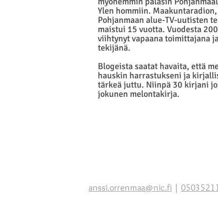
myöhemmin palasin Pohjanmaalle
Ylen hommiin. Maakuntaradion, P
Pohjanmaan alue-TV-uutisten t
maistui 15 vuotta. Vuodesta 200
viihtynyt vapaana toimittajana ja
tekijänä.
Blogeista saatat havaita, että m
hauskin harrastukseni ja kirjall
tärkeä juttu. Niinpä 30 kirjani 
jokunen melontakirja.
anssi.orrenmaa@nic.fi
|
0503521