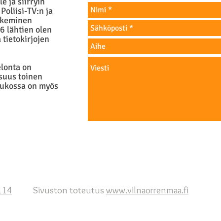
 ja siirryin
oliisi-TV:n ja
ekeminen
6 lähtien olen
 tietokirjojen
elonta on
isuus toinen
joukossa on myös
Sivuston toteutus
www.vilnaorrenmaa.fi
114