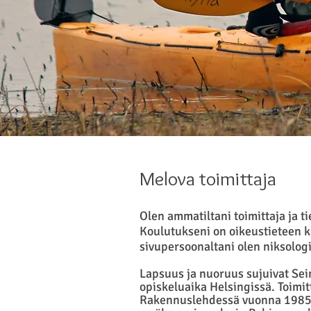
Melova toimittaja
Olen ammatiltani toimittaja ja tie
Koulutukseni on oikeustieteen 
sivupersoonaltani olen niksologi 
Lapsuus ja nuoruus sujuivat Sei
opiskeluaika Helsingissä. Toimitt
Rakennuslehdessä vuonna 1985. 