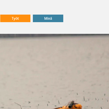
Työt
Minä