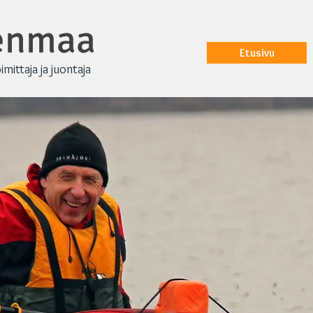
renmaa
Etusivu
oimittaja ja juontaja