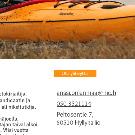
Ota yhteyttä
anssi.orrenmaa@nic.fi
tokirjailija.
kandidaatin
ja
050 3521114
eli niksitutkija.
Peltosentie
,
7
näjoella,
Hyllykallio
60510
ajan taival alkoi
Viisi vuotta