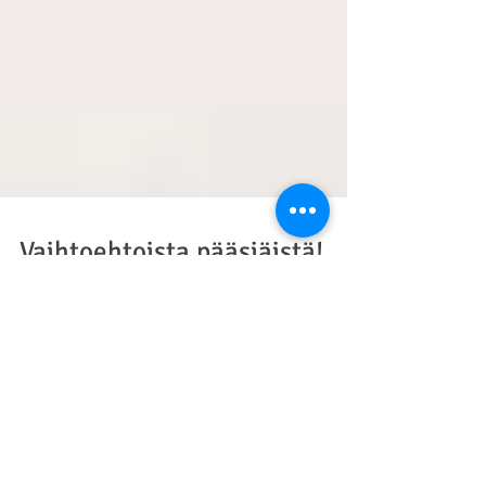
Vaihtoehtoista pääsiäistä!
(Ilkan kolumni 17.4.2019)
Ehdotan, että vietät vaihtoehtoisen pääsiäisen.
Älä peljästy, mistään rajoituksista ei ole kyse.
Mämmiä, pashaa ja suklaamunia saa yhä...