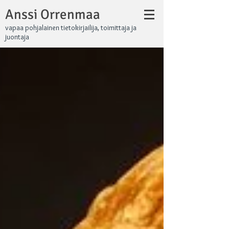
Anssi Orrenmaa
vapaa pohjalainen tietokirjailija, toimittaja ja
juontaja