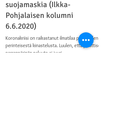
Politiikkaa ilman
suojamaskia (Ilkka-
Pohjalaisen kolumni
6.6.2020)
Koronakriisi on raikastanut ilmatilaa puolueiden
perinteisestä kinastelusta. Luulen, että poliittisen
parranpärinän paluuta ei juuri...
Arkisto
September 2024
(1)
1 post