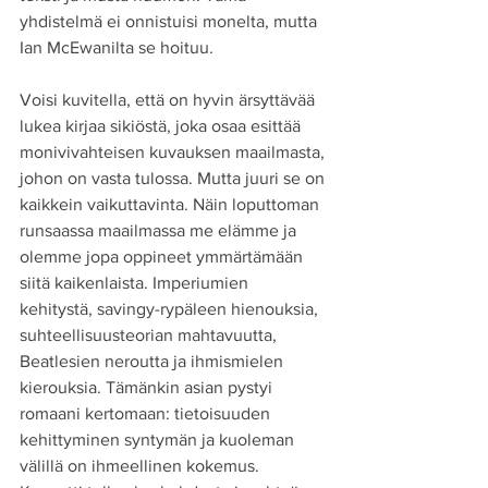
yhdistelmä ei onnistuisi monelta, mutta 
Ian McEwanilta se hoituu.
Voisi kuvitella, että on hyvin ärsyttävää 
lukea kirjaa sikiöstä, joka osaa esittää 
monivivahteisen kuvauksen maailmasta, 
johon on vasta tulossa. Mutta juuri se on 
kaikkein vaikuttavinta. Näin loputtoman 
runsaassa maailmassa me elämme ja 
olemme jopa oppineet ymmärtämään 
siitä kaikenlaista. Imperiumien 
kehitystä, savingy-rypäleen hienouksia, 
suhteellisuusteorian mahtavuutta, 
Beatlesien neroutta ja ihmismielen 
kierouksia. Tämänkin asian pystyi 
romaani kertomaan: tietoisuuden 
kehittyminen syntymän ja kuoleman 
välillä on ihmeellinen kokemus. 