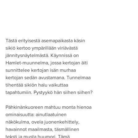
Tästä erityisestä asemapaikasta käsin 
sikiö kertoo ympärillään viriävästä 
jännitysnäytelmästä. Käynnissä on 
Hamlet-muunnelma, jossa kertojan äiti 
sunnittelee kertojan isän murhaa 
kertojan sedän avustamana. Tunnelmaa 
tihentää sikiön halu vaikuttaa 
tapahtumiin. Pystyykö hän siihen siihen?
Pähkinänkuoreen mahtuu monta hienoa 
ominaisuutta: ainutlaatuinen 
näkökulma, ovela juonenkehittely, 
havainnot maailmasta, täsmällinen 
teksti ja musta huumori. Tämä 