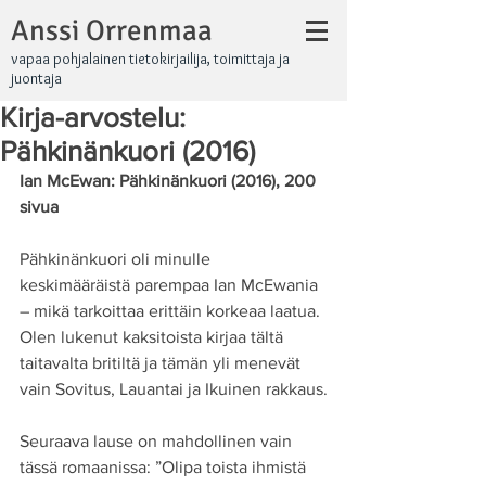
Anssi Orrenmaa
vapaa pohjalainen tietokirjailija, toimittaja ja
juontaja
Kirja-arvostelu:
Pähkinänkuori (2016)
Ian McEwan: Pähkinänkuori (2016), 200 
sivua
Pähkinänkuori oli minulle 
keskimääräistä parempaa Ian McEwania 
– mikä tarkoittaa erittäin korkeaa laatua. 
Olen lukenut kaksitoista kirjaa tältä 
taitavalta britiltä ja tämän yli menevät 
vain Sovitus, Lauantai ja Ikuinen rakkaus.
Seuraava lause on mahdollinen vain 
tässä romaanissa: ”Olipa toista ihmistä 