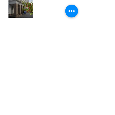
Aika epeleitä! (Eparin
kolumni 31.8.2022)
Arkisto
September 2024
(1)
1 post
January 2024
(2)
2 posts
December 2023
(1)
1 post
November 2023
(1)
1 post