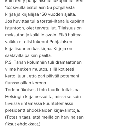
kuin tehty pohjalaiselle lukupiirille. Sen 
152 sivulla esitellään 56 pohjalaista 
kirjaa ja kirjailijaa 150 vuoden ajalta.
Jos huvittaa tulla torstai-iltana lukupiirin 
istuntoon, olet tervetullut. Tilaisuus on 
maksuton ja kaikille avoin. Eikä haittaa, 
vaikka et olisi lukenut Pohjalaisen 
kirjallisuuden käsikirjaa. Kirjoja on 
saatavilla paikan päällä.
P.S. Tähän kolumniin tuli dramaattinen 
viime hetken muutos, sillä kotitesti 
kertoi juuri, että pari päivää potemani 
flunssa olikin korona.
Todennäköisesti toin taudin tuliaisina 
Helsingin kirjamessuilta, missä seisoin 
tiiviissä rintamassa kuuntelemassa 
presidenttiehdokkaiden kirjavalintoja. 
(Totesin taas, että meillä on harvinaisen 
fiksut ehdokkaat.)