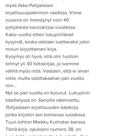
myös Ilkka-Pohjalaisen 
kirjallisuuspalkinnon raadissa. Viime 
vuosina on ilmestynyt noin 40 
pohjalaista kaunokirjaa vuodessa. 
Kaksi vuotta sitten lukupiiriläiset 
kysyivät, koska otetaan luettavaksi jokin 
minun kirjoittamani kirja. 
Kysymys oli hyvä, sillä olin tuolloin 
tehnyt yli 30 tietokirjaa, ja luemme 
välillä myös niitä. Vastasin, että ei aivan 
vielä, mutta odottakaahan pari vuotta 
niin…
Nyt se pari vuotta on kulunut. Lukupiirin 
käsittelyssä on 
Sanoilla rakennettu, 
Pohjalaisen kirjallisuuden käsikirja
, 
jonka kirjoitin sen kolmessa vuodessa 
Tuuri-tohtori Markku Kulmalan kanssa.
Tämä kirja, opukseni numero 38, on 