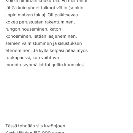
Kökkä nimittäin koukuttaa. En malttanut 
jättää kuin yhdet talkoot väliin (senkin 
Lapin matkan takia). Oli palkitsevaa 
kokea perustusten rakentuminen, 
rungon nouseminen, katon 
kohoaminen, lattian laajeneminen, 
seinien valmistuminen ja sisustuksen 
eteneminen. Ja kyllä kelpasi pitää myös 
ruokapaussi, kun vaihtuva 
muonitusryhmä laittoi grillin kuumaksi.
Tässä tehdään siis Kyrönjoen 
KoskiHäjyjen 150 000 euron 