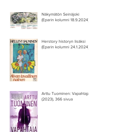
Näkymätön Seinäjoki
(Eparin kolumni 18.9.2024)
Herstory historyn lisäksi
(Eparin kolumni 24.1.2024)
Arttu Tuominen: Vapahtaja
(2023), 366 sivua