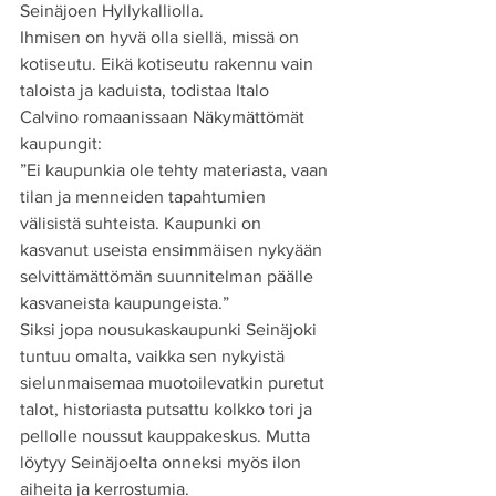
Seinäjoen Hyllykalliolla.
Ihmisen on hyvä olla siellä, missä on 
kotiseutu. Eikä kotiseutu rakennu vain 
taloista ja kaduista, todistaa Italo 
Calvino romaanissaan Näkymättömät 
kaupungit:
”Ei kaupunkia ole tehty materiasta, vaan 
tilan ja menneiden tapahtumien 
välisistä suhteista. Kaupunki on 
kasvanut useista ensimmäisen nykyään 
selvittämättömän suunnitelman päälle 
kasvaneista kaupungeista.”
Siksi jopa nousukaskaupunki Seinäjoki 
tuntuu omalta, vaikka sen nykyistä 
sielunmaisemaa muotoilevatkin puretut 
talot, historiasta putsattu kolkko tori ja 
pellolle noussut kauppakeskus. Mutta 
löytyy Seinäjoelta onneksi myös ilon 
aiheita ja kerrostumia.