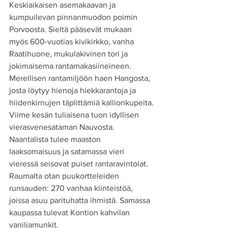
Keskiaikaisen asemakaavan ja 
kumpuilevan pinnanmuodon poimin 
Porvoosta. Sieltä pääsevät mukaan 
myös 600-vuotias kivikirkko, vanha 
Raatihuone, mukulakivinen tori ja 
jokimaisema rantamakasiineineen.
Merellisen rantamiljöön haen Hangosta, 
josta löytyy hienoja hiekkarantoja ja 
hiidenkirnujen täplittämiä kallionkupeita.
Viime kesän tuliaisena tuon idyllisen 
vierasvenesataman Nauvosta.
Naantalista tulee maaston 
laaksomaisuus ja satamassa vieri 
vieressä seisovat puiset rantaravintolat.
Raumalta otan puukortteleiden 
runsauden: 270 vanhaa kiinteistöä, 
joissa asuu parituhatta ihmistä. Samassa 
kaupassa tulevat Kontion kahvilan 
vaniljamunkit.