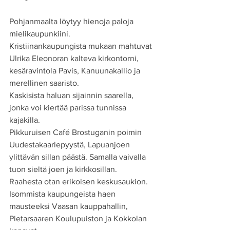
Pohjanmaalta löytyy hienoja paloja 
mielikaupunkiini.
Kristiinankaupungista mukaan mahtuvat 
Ulrika Eleonoran kalteva kirkontorni, 
kesäravintola Pavis, Kanuunakallio ja 
merellinen saaristo.
Kaskisista haluan sijainnin saarella, 
jonka voi kiertää parissa tunnissa 
kajakilla.
Pikkuruisen Café Brostuganin poimin 
Uudestakaarlepyystä, Lapuanjoen 
ylittävän sillan päästä. Samalla vaivalla 
tuon sieltä joen ja kirkkosillan.
Raahesta otan erikoisen keskusaukion.
Isommista kaupungeista haen 
mausteeksi Vaasan kauppahallin, 
Pietarsaaren Koulupuiston ja Kokkolan 