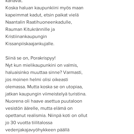
kanavat.
Koska haluan kaupunkiini myös maan 
kapeimmat kadut, etsin paikat vielä 
Naantalin Raatihuoneenkadulle, 
Rauman Kitukrännille ja 
Kristiinankaupungin 
Kissanpiiskaajankujalle.
Siinä se on, Porakrispyy!
Nyt kun mielikaupunkini on valmis, 
haluaisinko muuttaa sinne? Varmasti, 
jos moinen helmi olisi oikeasti 
olemassa. Mutta koska se on utopiaa, 
jatkan kaupungin viimeistelyä turistina.
Nuorena oli haave asettua puutaloon 
vesistön äärelle, mutta elämä on 
opettanut realismia. Niinpä koti on ollut 
jo 30 vuotta tiilitalossa 
vedenjakajavyöhykkeen päällä 