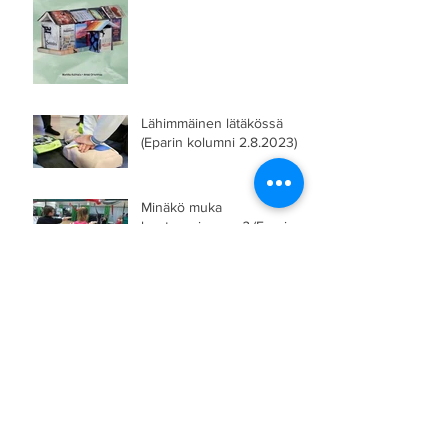
Lähimmäinen lätäkössä
(Eparin kolumni 2.8.2023)
Minäkö muka
lavatanssimaan...? (Eparin
kolumni 10.5.2023)
Seinäjoella on suuri sydän
(Eparin kolumni 8.12.2022)