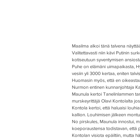
Maailma alkoi tänä talvena näyttää
Valitettavasti niin kävi Putinin s
kotiseutuun syventymisen ansiost
Puhe on elämäni uimapaikasta, Hyl
vesiin yli 3000 kertaa, eniten talvi
Huomasin myös, että en oikeastaan
Nurmon entinen kunnanjohtaja Kari
Maunula kertoi Tanelinlammen tari
murskeyrittäjä Olavi Kontolalta jo
Kontola kertoi, että haluaisi louhi
kallion. Louhimisen jälkeen montus
No pirskules, Maunula innostui, m
koeporaustensa todistavan, että p
Kontolan visiota epäiltiin, mutta 