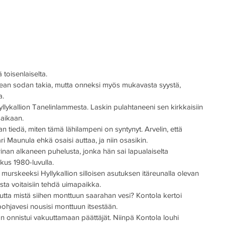
 toisenlaiselta.
urkean sodan takia, mutta onneksi myös mukavasta syystä, 
a.
lykallion Tanelinlammesta. Laskin pulahtaneeni sen kirkkaisiin 
saikaan.
 tiedä, miten tämä lähilampeni on syntynyt. Arvelin, että 
 Maunula ehkä osaisi auttaa, ja niin osasikin.
nan alkaneen puhelusta, jonka hän sai lapualaiselta 
skus 1980-luvulla.
a murskeeksi Hyllykallion silloisen asutuksen itäreunalla olevan 
ta voitaisiin tehdä uimapaikka. 
utta mistä siihen monttuun saarahan vesi? Kontola kertoi 
ohjavesi nousisi monttuun itsestään.
hän onnistui vakuuttamaan päättäjät. Niinpä Kontola louhi 