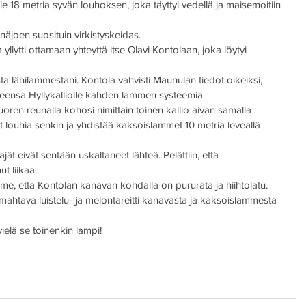
 18 metriä syvän louhoksen, joka täyttyi vedellä ja maisemoitiin 
näjoen suosituin virkistyskeidas. 
 yllytti ottamaan yhteyttä itse Olavi Kontolaan, joka löytyi 
sta lähilammestani. Kontola vahvisti Maunulan tiedot oikeiksi, 
neensa Hyllykalliolle kahden lammen systeemiä.
ren reunalla kohosi nimittäin toinen kallio aivan samalla 
t louhia senkin ja yhdistää kaksoislammet 10 metriä leveällä 
 eivät sentään uskaltaneet lähteä. Pelättiin, että 
t liikaa. 
, että Kontolan kanavan kohdalla on pururata ja hiihtolatu. 
n mahtava luistelu- ja melontareitti kanavasta ja kaksoislammesta 
ielä se toinenkin lampi!