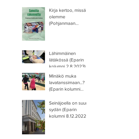
Kirja kertoo, missä
olemme
(Pohjanmaan
Kirjailijoiden blogi
lokakuussa 2023)
Lähimmäinen
lätäkössä (Eparin
kolumni 2.8.2023)
Minäkö muka
lavatanssimaan...?
(Eparin kolumni
10.5.2023)
Seinäjoella on suuri
sydän (Eparin
kolumni 8.12.2022)