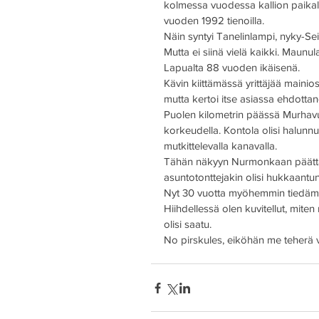
kolmessa vuodessa kallion paikalle
vuoden 1992 tienoilla.
Näin syntyi Tanelinlampi, nyky-Sei
Mutta ei siinä vielä kaikki. Maunula
Lapualta 88 vuoden ikäisenä. 
Kävin kiittämässä yrittäjää mainio
mutta kertoi itse asiassa ehdotta
Puolen kilometrin päässä Murhavuo
korkeudella. Kontola olisi halunnu
mutkittelevalla kanavalla.
Tähän näkyyn Nurmonkaan päättäjät
asuntotonttejakin olisi hukkaantunu
Nyt 30 vuotta myöhemmin tiedämme
Hiihdellessä olen kuvitellut, mite
olisi saatu.
No pirskules, eiköhän me teherä v